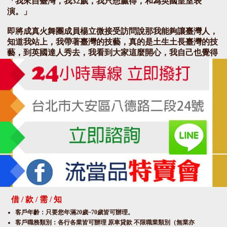
「我來自臺灣，我32歲，我只想贏得，和為英國皇室表
演。」
即將成真火舞團成員楊立微接受訪問說那我能夠讓臺灣人，
知道我站上，我帶著臺灣的技藝，真的是土生土長臺灣的技
藝，到英國達人秀去，我看到大家這麼開心，我自己也覺得
很榮幸。
即將成真火舞團成員楊立微說去挑戰你的生活，去挑戰每個
舞台。讓點了火之後的火桌，騰空高速旋轉，倒立僅用單腳
支撐，除了要腹部核心肌耐力，單腳的腳趾指尖穩定度讓全
場看傻，評審也一致通過。
民視新聞取得幕後側拍花絮，節目在英國時間2月21日播出
後，相關片段迅速在網路發酵，成為社群平台熱門話題。台
上一分鐘，台下十年功，足上舞伶楊立微，希望在英國達人
秀奪下冠軍，成為台灣之光。楊立微說表演者的路希望能在
自己的舞台做一輩子的表演，未來不管是40歲50歲甚至是99
歲，我都會把自己當下最美最快樂的笑容送給世界。
借 / 款 / 需 / 知
轉自此處
客戶年齡：只要您年滿20歲~70歲皆可辦理。
客戶職務類別：各行各業皆可辦理 原車貸款 不限職業類別（無業亦