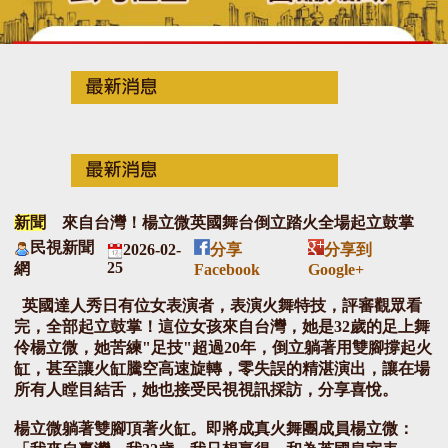
新聞
來自台灣！楊立微英國舞台倒立踏火全場起立鼓掌
民視新聞
2026-02-
分享
分享到
25
網
Facebook
Google+
英國達人秀日有位女表演者，表演火舞特技，評審觀眾看
完，全部起立鼓掌！這位女孩來自台灣，她是32歲的足上舞
伶楊立微，她苦練"足技"超過20年，倒立躺著用雙腳撐起火
缸，甚至讓火缸騰空高速旋轉，零失誤的精湛演出，讓在場
所有人瞠目結舌，她也接受民視視訊採訪，分享喜悅。
楊立微躺著雙腳頂著火缸。即將成真火舞團成員楊立微：