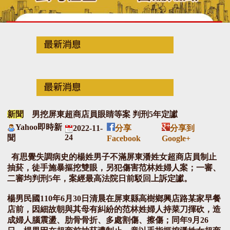
新聞
男挖屏東超商店員眼睛等案 判刑5年定讞
Yahoo即時新
2022-11-
分享
分享到
24
聞
Facebook
Google+
有思覺失調病史的楊姓男子不滿屏東潘姓女超商店員制止
抽菸，徒手施暴摳挖雙眼，另犯傷害范林姓婦人案；一審、
二審均判刑5年，案經最高法院日前駁回上訴定讞。
楊男民國110年6月30日清晨在屏東縣高樹鄉興店路某家早餐
店前，因細故朝與其母有糾紛的范林姓婦人持菜刀揮砍，造
成婦人腦震盪、肋骨骨折、多處割傷、擦傷；同年9月26