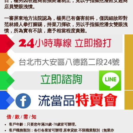
日，楊男因在超商前抽菸遭制止，竟以手指摳挖潘姓女超商
店員雙眼洩憤。
一審屏東地方法院認為，楊男已有傷害前科，僅因細故即對
范林婦人拳打腳踢，持菜刀揮砍，另以手指摳挖潘女雙眼洩
憤，所為實有不該，應予相當程度責難。
一審考量，雙方未和解，楊男也未獲被害人諒解，加上他患
有妄想型思覺失調症，辨識行為違法能力有輕微降低，就女
店員部分依重傷未遂罪判刑4年，傷害范林婦人部分以傷害
罪判刑1年2個月，2罪應執行有期徒刑5年。
案經上訴，二審由台灣高等法院高雄分院審理，認為一審認
事用法皆無違誤，量刑及定執行刑也算妥當，並無任何偏失
或違法之處；屏東地檢署檢察官認為應論以殺人未遂罪，量
刑過輕等為無理由，據此駁回上訴，維持原判。案經檢察官
上訴，最高法院認為，二審判決並無違背法令之處，日前駁
回上訴，全案定讞。
轉自此處
借 / 款 / 需 / 知
客戶年齡：只要您年滿20歲~70歲皆可辦理。
台北金成當舖,金成當舖,金成當鋪,台北大安當舖,大安
客戶職務類別：各行各業皆可辦理 原車貸款 不限職業類別（無業亦