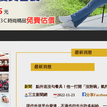
新聞
點外送沒勾餐具！他一打開「沒附碗」氣炸
三立新聞網
2022-11-23
分享Facebo
現代外送平台發達，不過也衍生出許多糾紛。一