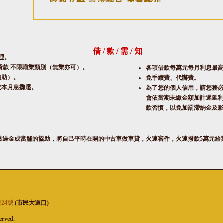
政府立案,合法經營,免費鑑定
回到首頁
回上
借 / 款 / 需 / 知
理。
貸款 不限職業類別（無業亦可）。
各項借款每萬元每月利息最高為
協助）。
免手續費、代辦費。
按本月息攤還。
為了您的個人信用，請您務
會依當期未繳金額加計遲延利
款習慣，以免加罰滯納金及
過金成當舖的協助，將自己平時在開的中古車做車貸，火速審件，火速撥款5萬元給葉小姐，
24號
(市民大道口)
rved.