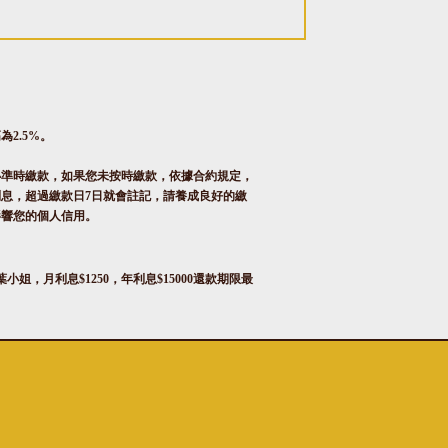
一頁
2.5%。
必準時繳款，如果您未按時繳款，依據合約規定，
息，超過繳款日7日就會註記，請養成良好的繳
影響您的個人信用。
月利息$1250，年利息$15000還款期限最