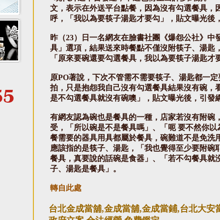
文，表示在外送平台點餐，因為沒有勾選餐具，
呼，「我以為要筷子湯匙才要勾」，貼文曝光後
昨（23）日一名網友在臉書社團《爆怨公社》中
具」選項，結果送來時餐點不僅沒附筷子、湯匙
「原來要碗還要勾選餐具，我以為要筷子湯匙才
原PO著說，下次不管需不需要筷子、湯匙都一
拍，只是抱怨我自己沒有勾選餐具結果沒有碗，
是不勾選餐具就沒有碗噢」，貼文曝光後，引發
有網友認為碗也是餐具的一種，店家若沒有附碗
受，「所以碗是不是餐具嗎」、「呃 要不然你以
餐需要的器具用具都屬於餐具，碗難道不是免洗
應該指的是筷子、湯匙，「我也覺得至少要附碗
餐具，真要說的話碗是食器」、「若不勾餐具就
子、湯匙是餐具」。
轉自此處
台北金成當舖,金成當舖,金成當鋪,台北大安當