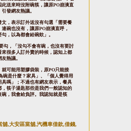
因此送來時沒附碗筷，讓原PO崩潰直
，引發網友熱議。
發文，表示訂外送沒有勾選「需要餐
，連碗也沒有，讓原PO崩潰直呼，
要勾，以為都會給碗欸」。
定要勾，「沒勾不會有碗，也沒有要討
看來很多人訂外賣的時候，認知上都
網友熱議。
，就可能用塑膠袋裝，原PO只能接
為碗是什麼？家具」、「個人覺得用
用具嗎」；不過也有網友表示，餐具
耶，筷子湯匙那些是我們一般認知的
沒碗，我會給負評。我認知就是筷
舖,大安區當舖,汽機車借款,借錢,