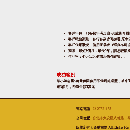
客戶年齡：只要您年滿20歲~70歲皆可辦
客戶職務類別：各行各業皆可辦理 原車
客戶信用狀況：信用正常者（瑕疵亦可
期限：最短3個月，最長5年，讓您輕鬆
年利率：4%~12%依信用條件評等。.
成功範例 :
葉小姐急需5萬元但因信用不佳到處碰壁，後來透
短3個月，歸還金額5萬元
連絡電話│
02-27521155
公司位置│
台北市大安區八德路二段
版權所有 ©金成當舖 All Rights Rese