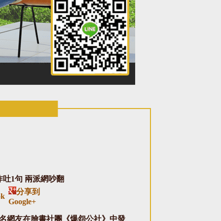
吐1句 兩派網吵翻
分享到
ok
Google+
名網友在臉書社團《爆怨公社》中發