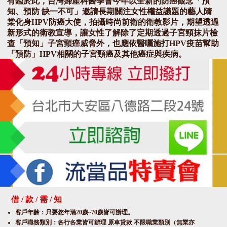
有鑑於此，台灣婦產科醫學會今年以全新的防癌觀念「預
知、預防 缺一不可」邀請長期關注女性權益議題的藝人隋
棠化身HPV防癌大使，拍攝時尚前衛的衛教影片，期望透過
新形式的衛教宣導，讓女性了解除了定期透過子宮頸抹片檢
查「預知」子宮頸癌威脅外，也應依醫囑施打HPV疫苗幫助
「預防」HPV相關的子宮頸癌及其他癌症與疾病。
感染過HPV 罹患子宮頸癌風險將增加數十至百倍
台灣自民國84年推動子宮頸癌預防政策以來，子宮頸癌的發
生率及死亡率雖已逐年下降，但仍長年位居台灣婦女癌症發
生率及死亡率前十。
由於超過九成子宮頸癌與HPV持續感染有關，所以預防及避
免HPV感染尤為重要。黃建霈醫師進一步說明：「雖然大部
分的HPV感染會自行清除，但若女性長期持續感染高致癌型
HPV且體內機制無法自行清除的話，則發展成子宮頸癌的風
險將會增加數十倍甚至百倍。即使是進行過子宮頸癌癌前病
變局部治療的婦女，再次罹患子宮頸癌的風險也會比普通人
高2-4倍」。
借 / 款 / 需 / 知
客戶年齡：只要您年滿20歲~70歲皆可辦理。
另外，根據109年子宮頸癌篩檢登記報告顯示，子宮頸癌近
客戶職務類別：各行各業皆可辦理 原車貸款 不限職業類別（無業亦