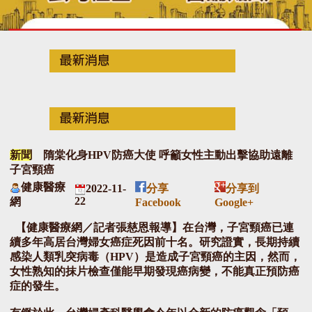
新聞
隋棠化身HPV防癌大使 呼籲女性主動出擊協助遠離
子宮頸癌
健康醫療
2022-11-
分享
分享到
22
網
Facebook
Google+
【健康醫療網／記者張慈恩報導】在台灣，子宮頸癌已連
續多年高居台灣婦女癌症死因前十名。研究證實，長期持續
感染人類乳突病毒（HPV）是造成子宮頸癌的主因，然而，
女性熟知的抹片檢查僅能早期發現癌病變，不能真正預防癌
症的發生。