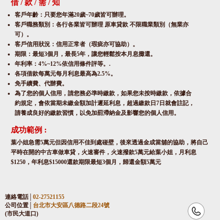
借 / 款 / 需 / 知
客戶年齡：只要您年滿20歲~70歲皆可辦理。
客戶職務類別：各行各業皆可辦理 原車貸款 不限職業類別（無業亦
可）。
客戶信用狀況：信用正常者（瑕疵亦可協助）。
期限：最短3個月，最長5年，讓您輕鬆按本月息攤還。
年利率：4%~12%依信用條件評等。.
各項借款每萬元每月利息最高為2.5%。
免手續費、代辦費。
為了您的個人信用，請您務必準時繳款，如果您未按時繳款，依據合
約規定，會依當期未繳金額加計遲延利息，超過繳款日7日就會註記，
請養成良好的繳款習慣，以免加罰滯納金及影響您的個人信用。
成功範例 :
葉小姐急需5萬元但因信用不佳到處碰壁，後來透過金成當舖的協助，將自己
平時在開的中古車做車貸，火速審件，火速撥款5萬元給葉小姐，月利息
$1250，年利息$15000還款期限最短3個月，歸還金額5萬元
連絡電話│
02-27521155
公司位置│
台北市大安區八德路二段24號
(市民大道口)